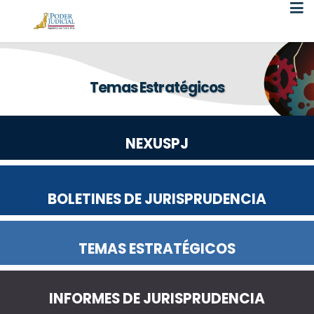
Atención:
Este
sitio
cuenta
Temas Estratégicos
con
un
sistema
NEXUSPJ
de
accesibilidad.
BOLETINES DE JURISPRUDENCIA
TEMAS ESTRATÉGICOS
INFORMES DE JURISPRUDENCIA